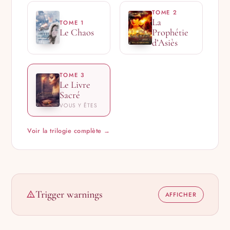
TOME 2
La
TOME 1
Le Chaos
Prophétie
d’Asiès
TOME 3
Le Livre
Sacré
VOUS Y ÊTES
Voir la trilogie complète →
Trigger warnings