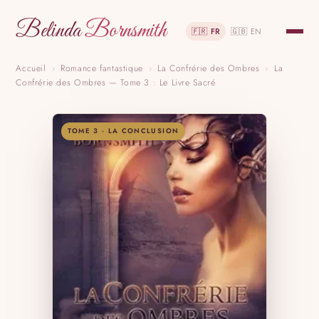
Belinda
Bornsmith
🇫🇷 FR
🇬🇧 EN
Accueil
›
Romance fantastique
›
La Confrérie des Ombres
›
La
Confrérie des Ombres — Tome 3 : Le Livre Sacré
TOME 3 · LA CONCLUSION