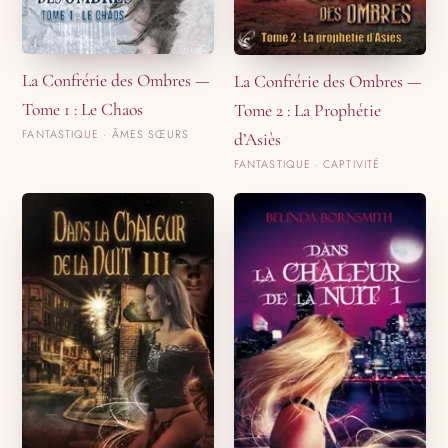
La Confrérie des Ombres —
La Confrérie des Ombres —
Tome 1 : Le Chaos
Tome 2 : La Prophétie
FANTASTIQUE · ÂMES SŒURS
d’Asiès
FANTASTIQUE · CAPTIVITÉ