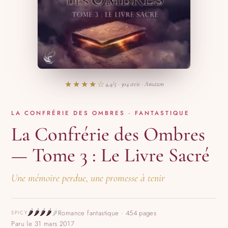
★★★★☆
4,4/5 · 304 avis · Amazon
LA CONFRÉRIE DES OMBRES · FANTASTIQUE
La Confrérie des Ombres
— Tome 3 : Le Livre Sacré
Une mémoire perdue, une promesse à tenir
🌶️
🌶️
🌶️
🌶️
🌶️
Romance fantastique · 454 pages
SPICY
Paru le 31 mars 2017