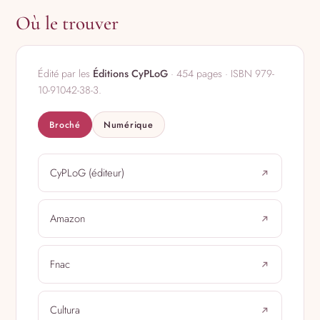
Où le trouver
Édité par les
Éditions CyPLoG
· 454 pages · ISBN 979-
10-91042-38-3.
Broché
Numérique
CyPLoG (éditeur)
Amazon
Fnac
Cultura