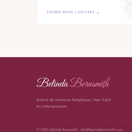
ENTRER DANS L'UNIVERS →
Belinda
Bornsmith
Autrice de romances fantastiques, New Adult
et contemporaines.
© 2026 Belinda Bornsmith · info@belindabornsmith.com