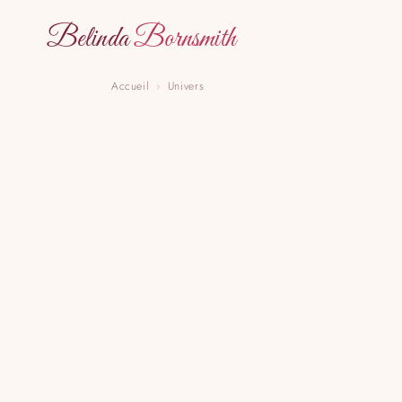
Belinda
Bornsmith
Accueil
›
Univers