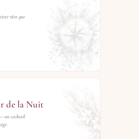
ivre n'est que
→
r de la Nuit
 — un cocktail
sage.