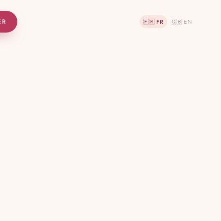
ER
🇫🇷 FR
🇬🇧 EN