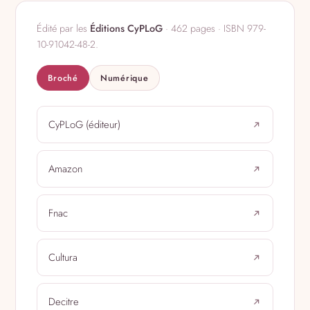
Édité par les
Éditions CyPLoG
· 462 pages · ISBN 979-
10-91042-48-2.
Broché
Numérique
CyPLoG (éditeur)
Amazon
Fnac
Cultura
Decitre