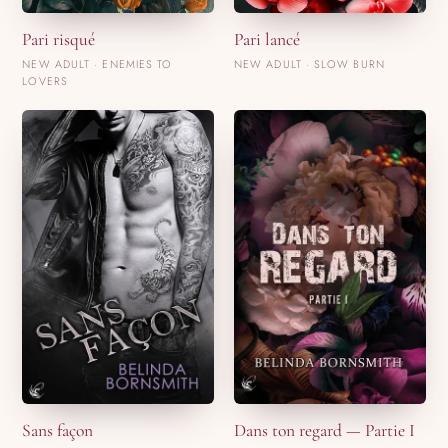
Pari risqué
Pari lancé
NEW ADULT · ENEMIES TO
NEW ADULT · SLOW BURN
LOVERS
Sans façon
Dans ton regard — Partie I