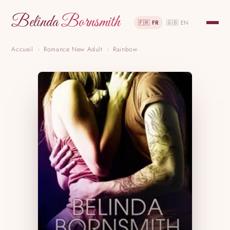
Belinda
Bornsmith
🇫🇷 FR
🇬🇧 EN
Accueil
›
Romance New Adult
›
Rainbow