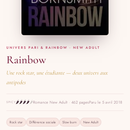
UNIVERS PARI & RAINBOW · NEW ADULT
Rainbow
Une rock star, une étudiante — deux univers aux
antipodes
🌶️
🌶️
🌶️
🌶️
🌶️
Romance New Adult · 462 pages
Paru le 5 avril 2018
SPICY
Rock star
Différence sociale
Slow burn
New Adult