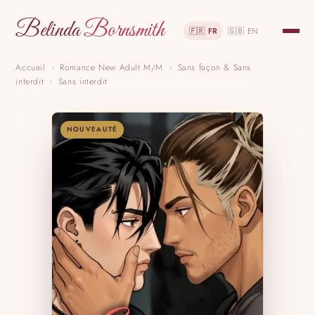
Belinda
Bornsmith
🇫🇷 FR
🇬🇧 EN
Accueil
›
Romance New Adult M/M
›
Sans façon & Sans
interdit
›
Sans interdit
NOUVEAUTÉ