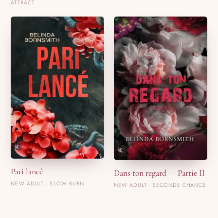
ATTRACT
Pari lancé
Dans ton regard — Partie II
NEW ADULT · SLOW BURN
NEW ADULT · SECONDE CHANCE