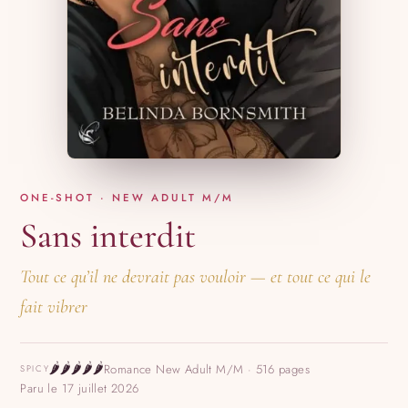
ONE-SHOT · NEW ADULT M/M
Sans interdit
Tout ce qu’il ne devrait pas vouloir — et tout ce qui le
fait vibrer
🌶️
🌶️
🌶️
🌶️
🌶️
Romance New Adult M/M · 516 pages
SPICY
Paru le 17 juillet 2026