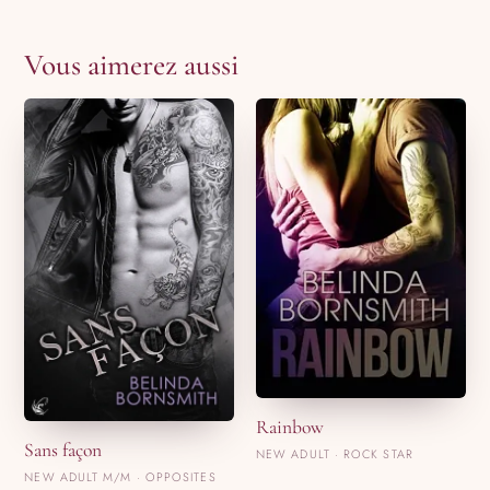
Vous aimerez aussi
Rainbow
Sans façon
NEW ADULT · ROCK STAR
NEW ADULT M/M · OPPOSITES