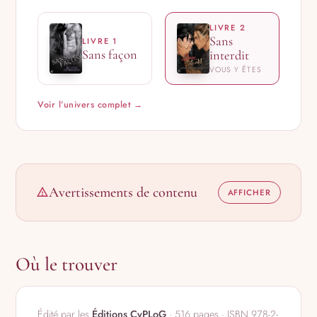
LIVRE 2
Sans
LIVRE 1
Sans façon
interdit
VOUS Y ÊTES
Voir l’univers complet →
Avertissements de contenu
Où le trouver
Édité par les
Éditions CyPLoG
· 516 pages · ISBN 978-2-